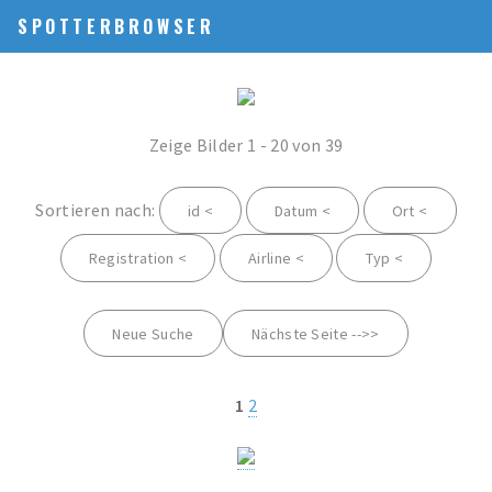
SPOTTERBROWSER
Zeige Bilder 1 - 20 von 39
Sortieren nach:
id <
Datum <
Ort <
Registration <
Airline <
Typ <
Neue Suche
Nächste Seite -->>
1
2